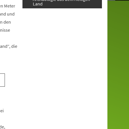
Land
en Meter
land und
on den
gnisse
and“, die
ei
de,