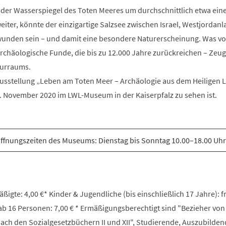
t der Wasserspiegel des Toten Meeres um durchschnittlich etwa ein
weiter, könnte der einzigartige Salzsee zwischen Israel, Westjordan
wunden sein – und damit eine besondere Naturerscheinung. Was v
archäologische Funde, die bis zu 12.000 Jahre zurückreichen – Zeu
turraums.
ausstellung „Leben am Toten Meer – Archäologie aus dem Heiligen L
5. November 2020 im LWL-Museum in der Kaiserpfalz zu sehen ist.
ffnungszeiten des Museums: Dienstag bis Sonntag 10.00–18.00 Uhr
igte: 4,00 €* Kinder & Jugendliche (bis einschließlich 17 Jahre): fr
b 16 Personen: 7,00 € * Ermäßigungsberechtigt sind "Bezieher von
ach den Sozialgesetzbüchern II und XII", Studierende, Auszubilden