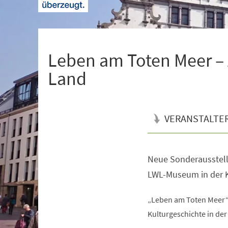
+
1
Leben am Toten Meer – 
Land
VERANSTALTE
Neue Sonderausstell
Veranstaltungsinformationen
LWL-Museum in der K
„Leben am Toten Meer“ 
Kulturgeschichte in der