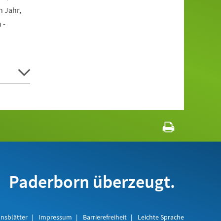
n Jahr,
 -
Paderborn überzeugt.
nsblätter
Impressum
Barrierefreiheit
Leichte Sprache