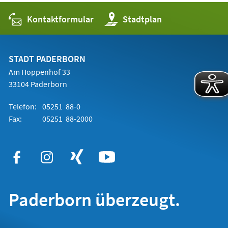
Kontaktformular
(Öffnet
Stadtplan
in
einem
neuen
Tab)
STADT PADERBORN
Am Hoppenhof 33
33104 Paderborn
Telefon:
05251 88-0
Fax:
05251 88-2000
Paderborn überzeugt.