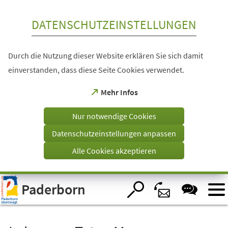
Inhalt anspringen
DATENSCHUTZEINSTELLUNGEN
Durch die Nutzung dieser Website erklären Sie sich damit
einverstanden, dass diese Seite Cookies verwendet.
(Öffnet
Mehr Infos
in
einem
Nur notwendige Cookies
neuen
Tab)
Datenschutzeinstellungen anpassen
Alle Cookies akzeptieren
Visuelle
Paderborn
Assistenzsoftware
öffnen.