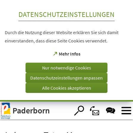
Inhalt anspringen
DATENSCHUTZEINSTELLUNGEN
Durch die Nutzung dieser Website erklären Sie sich damit
einverstanden, dass diese Seite Cookies verwendet.
(Öffnet
Mehr Infos
in
einem
Nur notwendige Cookies
neuen
Tab)
Datenschutzeinstellungen anpassen
Alle Cookies akzeptieren
Visuelle
Paderborn
Assistenzsoftware
öffnen.