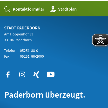
Kontaktformular
(Öffnet
Stadtplan
in
einem
neuen
Tab)
STADT PADERBORN
Am Hoppenhof 33
33104 Paderborn
Telefon:
05251 88-0
Fax:
05251 88-2000
Paderborn überzeugt.