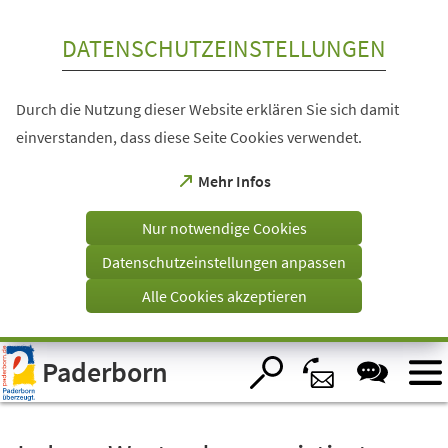
Inhalt anspringen
DATENSCHUTZEINSTELLUNGEN
Durch die Nutzung dieser Website erklären Sie sich damit
einverstanden, dass diese Seite Cookies verwendet.
(Öffnet
Mehr Infos
in
einem
Nur notwendige Cookies
neuen
Tab)
Datenschutzeinstellungen anpassen
Alle Cookies akzeptieren
Visuelle
Paderborn
Assistenzsoftware
öffnen.