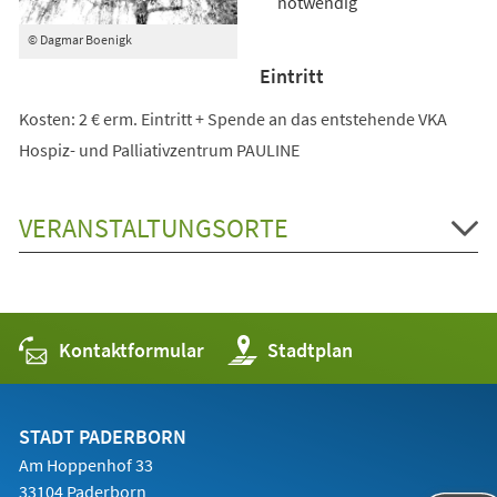
notwendig
© Dagmar Boenigk
Eintritt
Kosten: 2 € erm. Eintritt + Spende an das entstehende VKA
Hospiz- und Palliativzentrum PAULINE
VERANSTALTUNGSORTE
Kontaktformular
(Öffnet
Stadtplan
in
einem
neuen
Tab)
STADT PADERBORN
Am Hoppenhof 33
33104 Paderborn