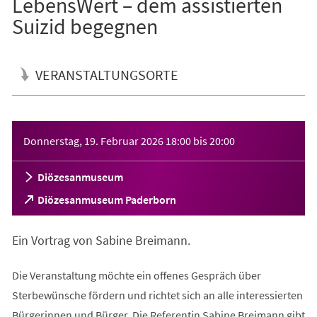
LebensWert – dem assistierten
Suizid begegnen
VERANSTALTUNGSORTE
Veranstaltungsinformationen
Donnerstag, 19. Februar 2026
18:00
bis
20:00
Diözesanmuseum
(Öffnet
Diözesanmuseum Paderborn
in
einem
Ein Vortrag von Sabine Breimann.
neuen
Tab)
Die Veranstaltung möchte ein offenes Gespräch über
Sterbewünsche fördern und richtet sich an alle interessierten
Bürgerinnen und Bürger. Die Referentin Sabine Breimann gibt