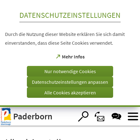
Inhalt anspringen
DATENSCHUTZEINSTELLUNGEN
Durch die Nutzung dieser Website erklären Sie sich damit
einverstanden, dass diese Seite Cookies verwendet.
(Öffnet
Mehr Infos
in
einem
Nur notwendige Cookies
neuen
Tab)
Datenschutzeinstellungen anpassen
Alle Cookies akzeptieren
Visuelle
Paderborn
Assistenzsoftware
öffnen.