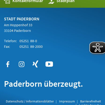
Kontaktformular
(Öffnet
Stadtplan
in
einem
neuen
Tab)
STADT PADERBORN
Am Hoppenhof 33
33104 Paderborn
Telefon:
05251 88-0
Fax:
05251 88-2000
Paderborn überzeugt.
Datenschutz / Informationsblätter
Impressum
Barrierefreiheit