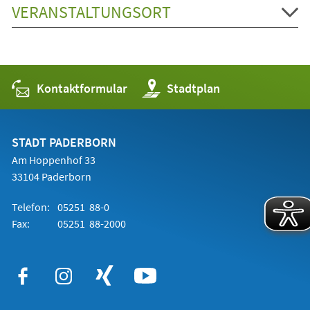
VERANSTALTUNGSORT
Kontaktformular
(Öffnet
Stadtplan
in
einem
neuen
Tab)
STADT PADERBORN
Am Hoppenhof 33
33104 Paderborn
Telefon:
05251 88-0
Fax:
05251 88-2000