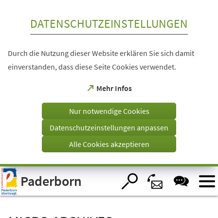
Inhalt anspringen
DATENSCHUTZEINSTELLUNGEN
Durch die Nutzung dieser Website erklären Sie sich damit
einverstanden, dass diese Seite Cookies verwendet.
(Öffnet
Mehr Infos
in
einem
Nur notwendige Cookies
neuen
Tab)
Datenschutzeinstellungen anpassen
Alle Cookies akzeptieren
Visuelle
Paderborn
Assistenzsoftware
öffnen.