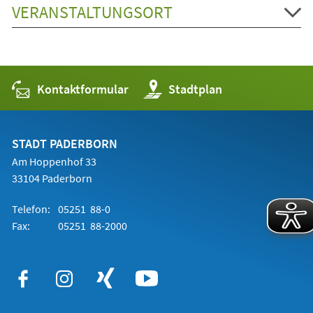
VERANSTALTUNGSORT
Kontaktformular
(Öffnet
Stadtplan
in
einem
neuen
Tab)
STADT PADERBORN
Am Hoppenhof 33
33104 Paderborn
Telefon:
05251 88-0
Fax:
05251 88-2000