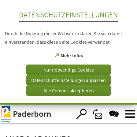
Inhalt anspringen
DATENSCHUTZEINSTELLUNGEN
Durch die Nutzung dieser Website erklären Sie sich damit
einverstanden, dass diese Seite Cookies verwendet.
(Öffnet
Mehr Infos
in
einem
Nur notwendige Cookies
neuen
Tab)
Datenschutzeinstellungen anpassen
Alle Cookies akzeptieren
Visuelle
Paderborn
Assistenzsoftware
öffnen.