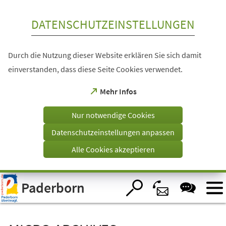
Inhalt anspringen
DATENSCHUTZEINSTELLUNGEN
Durch die Nutzung dieser Website erklären Sie sich damit
einverstanden, dass diese Seite Cookies verwendet.
(Öffnet
Mehr Infos
in
einem
Nur notwendige Cookies
neuen
Tab)
Datenschutzeinstellungen anpassen
Alle Cookies akzeptieren
Visuelle
Paderborn
Assistenzsoftware
öffnen.