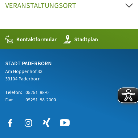
VERANSTALTUNGSORT
Kontaktformular
(Öffnet
Stadtplan
in
einem
neuen
Tab)
STADT PADERBORN
Am Hoppenhof 33
33104 Paderborn
Telefon:
05251 88-0
Fax:
05251 88-2000