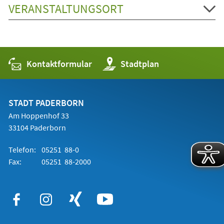
VERANSTALTUNGSORT
Kontaktformular
(Öffnet
Stadtplan
in
einem
neuen
Tab)
STADT PADERBORN
Am Hoppenhof 33
33104 Paderborn
Telefon:
05251 88-0
Fax:
05251 88-2000