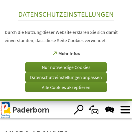
Inhalt anspringen
DATENSCHUTZEINSTELLUNGEN
Durch die Nutzung dieser Website erklären Sie sich damit
einverstanden, dass diese Seite Cookies verwendet.
(Öffnet
Mehr Infos
in
einem
Nur notwendige Cookies
neuen
Tab)
Datenschutzeinstellungen anpassen
Alle Cookies akzeptieren
Visuelle
Paderborn
Assistenzsoftware
öffnen.