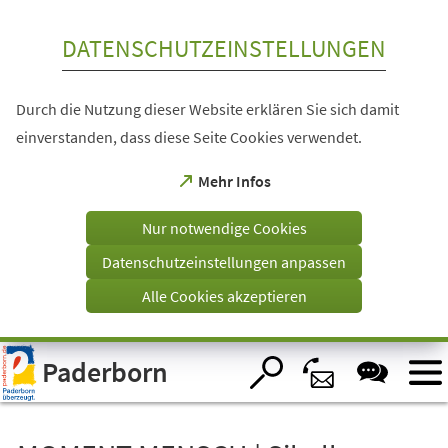
Inhalt anspringen
DATENSCHUTZEINSTELLUNGEN
Durch die Nutzung dieser Website erklären Sie sich damit
einverstanden, dass diese Seite Cookies verwendet.
(Öffnet
Mehr Infos
in
einem
Nur notwendige Cookies
neuen
Tab)
Datenschutzeinstellungen anpassen
Alle Cookies akzeptieren
Visuelle
Paderborn
Assistenzsoftware
öffnen.