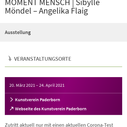
MOMENT MENSCH | Sibylle
Möndel – Angelika Flaig
Ausstellung
VERANSTALTUNGSORTE
Veranstaltungsinformationen
20. März 2021
–
24. April 2021
Kunstverein Paderborn
(Öffnet
Webseite des Kunstverein Paderborn
in
einem
Zutritt aktuell nur mit einen aktuellen Corona-Test
neuen