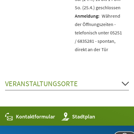
So. (25.4.) geschlossen
Während
der Öffnungszeiten -
telefonisch unter 05251
/ 6835281 - spontan,
direkt an der Tür
VERANSTALTUNGSORTE
Kontaktformular
(Öffnet
Stadtplan
in
einem
neuen