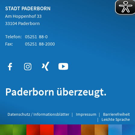
neuen
Tab)
STADT PADERBORN
Am Hoppenhof 33
33104 Paderborn
Telefon:
05251 88-0
Fax:
05251 88-2000
Paderborn überzeugt.
Datenschutz / Informationsblätter
Impressum
Barrierefreiheit
Leichte Sprache