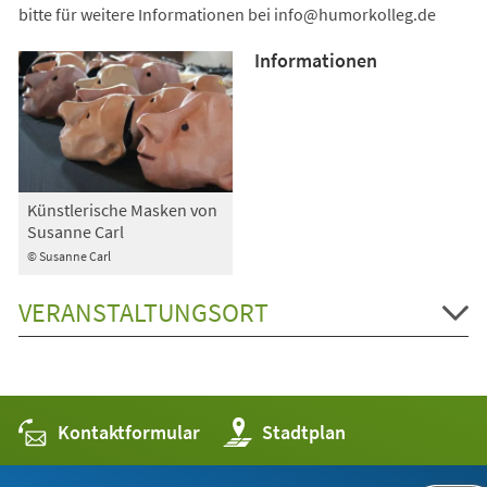
bitte für weitere Informationen bei
info
humorkolleg
de
Informationen
Künstlerische Masken von
Susanne Carl
© Susanne Carl
VERANSTALTUNGSORT
Kontaktformular
(Öffnet
Stadtplan
in
einem