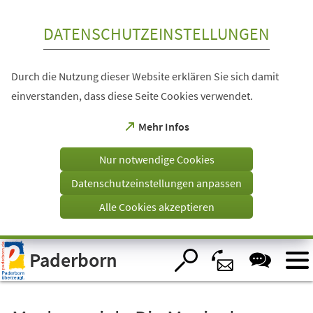
Inhalt anspringen
DATENSCHUTZEINSTELLUNGEN
Durch die Nutzung dieser Website erklären Sie sich damit
einverstanden, dass diese Seite Cookies verwendet.
(Öffnet
Mehr Infos
in
einem
Nur notwendige Cookies
neuen
Tab)
Datenschutzeinstellungen anpassen
Alle Cookies akzeptieren
Visuelle
Paderborn
Assistenzsoftware
öffnen.