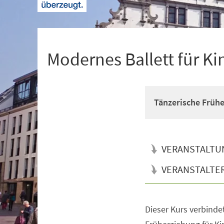
+
1
Modernes Ballett für Ki
Tänzerische Früh
VERANSTALTU
VERANSTALTE
Dieser Kurs verbinde
Veranstaltungsinformationen