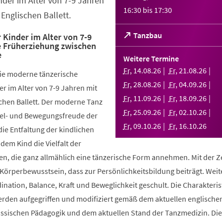
nder im Alter von 7-9 Jahren
16:30
bis
17:30
Englischen Ballett.
(Öffnet
Tanzbau
 Kinder im Alter von 7-9
e Früherziehung zwischen
in
e
einem
Weitere Termine
neuen
Fr
,
14
.
08
.
26
Fr
,
21
.
08
.
26
die moderne tänzerische
Tab)
Fr
,
28
.
08
.
26
Fr
,
04
.
09
.
26
r im Alter von 7-9 Jahren mit
Fr
,
11
.
09
.
26
Fr
,
18
.
09
.
26
chen Ballett. Der moderne Tanz
Fr
,
25
.
09
.
26
Fr
,
02
.
10
.
26
piel- und Bewegungsfreude der
Fr
,
09
.
10
.
26
Fr
,
16
.
10
.
26
die Entfaltung der kindlichen
 dem Kind die Vielfalt der
, die ganz allmählich eine tänzerische Form annehmen. Mit der Ze
 Körperbewusstsein, dass zur Persönlichkeitsbildung beiträgt. Weit
ination, Balance, Kraft und Beweglichkeit geschult. Die Charakteris
werden aufgegriffen und modifiziert gemäß dem aktuellen englische
össischen Pädagogik und dem aktuellen Stand der Tanzmedizin. Di