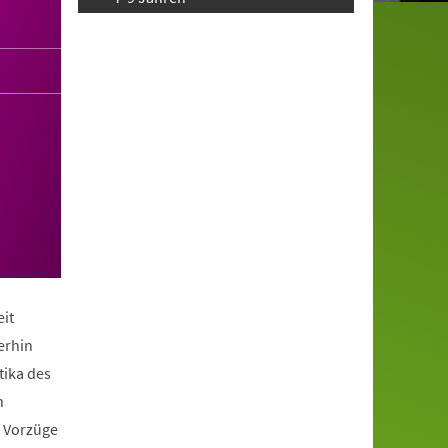
it
erhin
tika des
n
e Vorzüge