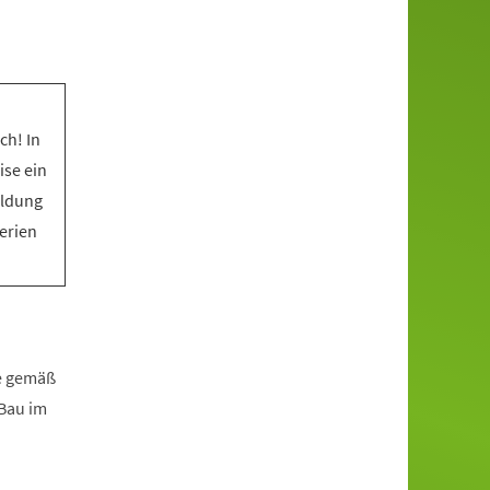
ch! In
ise ein
eldung
Ferien
fe gemäß
zBau im