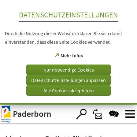
Inhalt anspringen
DATENSCHUTZEINSTELLUNGEN
Durch die Nutzung dieser Website erklären Sie sich damit
einverstanden, dass diese Seite Cookies verwendet.
(Öffnet
Mehr Infos
in
einem
Nur notwendige Cookies
neuen
Tab)
Datenschutzeinstellungen anpassen
Alle Cookies akzeptieren
Visuelle
Paderborn
Assistenzsoftware
öffnen.