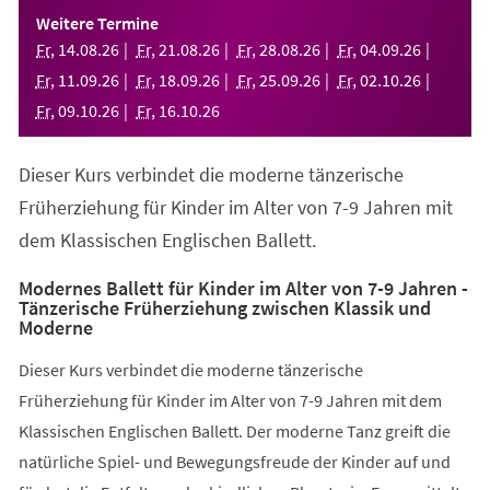
einem
Weitere Termine
neuen
Fr
,
14
.
08
.
26
Fr
,
21
.
08
.
26
Fr
,
28
.
08
.
26
Fr
,
04
.
09
.
26
Tab)
Fr
,
11
.
09
.
26
Fr
,
18
.
09
.
26
Fr
,
25
.
09
.
26
Fr
,
02
.
10
.
26
Fr
,
09
.
10
.
26
Fr
,
16
.
10
.
26
Dieser Kurs verbindet die moderne tänzerische
Früherziehung für Kinder im Alter von 7-9 Jahren mit
dem Klassischen Englischen Ballett.
Modernes Ballett für Kinder im Alter von 7-9 Jahren -
Tänzerische Früherziehung zwischen Klassik und
Moderne
Dieser Kurs verbindet die moderne tänzerische
Früherziehung für Kinder im Alter von 7-9 Jahren mit dem
Klassischen Englischen Ballett. Der moderne Tanz greift die
natürliche Spiel- und Bewegungsfreude der Kinder auf und