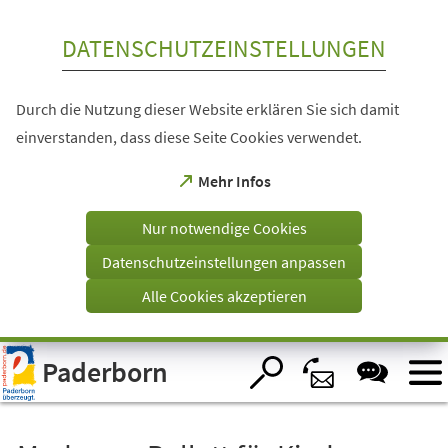
Inhalt anspringen
DATENSCHUTZEINSTELLUNGEN
Durch die Nutzung dieser Website erklären Sie sich damit
einverstanden, dass diese Seite Cookies verwendet.
(Öffnet
Mehr Infos
in
einem
Nur notwendige Cookies
neuen
Tab)
Datenschutzeinstellungen anpassen
Alle Cookies akzeptieren
Visuelle
Paderborn
Assistenzsoftware
öffnen.