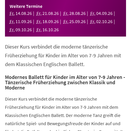
einem
Weitere Termine
neuen
Fr
,
14
.
08
.
26
Fr
,
21
.
08
.
26
Fr
,
28
.
08
.
26
Fr
,
04
.
09
.
26
Tab)
Fr
,
11
.
09
.
26
Fr
,
18
.
09
.
26
Fr
,
25
.
09
.
26
Fr
,
02
.
10
.
26
Fr
,
09
.
10
.
26
Fr
,
16
.
10
.
26
Dieser Kurs verbindet die moderne tänzerische
Früherziehung für Kinder im Alter von 7-9 Jahren mit
dem Klassischen Englischen Ballett.
Modernes Ballett für Kinder im Alter von 7-9 Jahren -
Tänzerische Früherziehung zwischen Klassik und
Moderne
Dieser Kurs verbindet die moderne tänzerische
Früherziehung für Kinder im Alter von 7-9 Jahren mit dem
Klassischen Englischen Ballett. Der moderne Tanz greift die
natürliche Spiel- und Bewegungsfreude der Kinder auf und