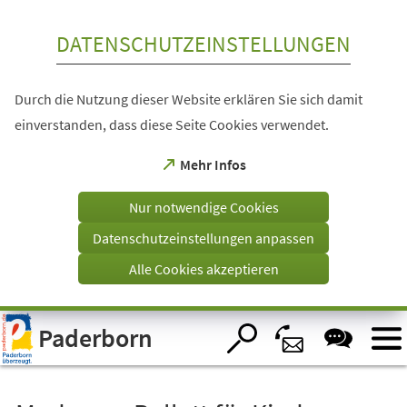
Inhalt anspringen
DATENSCHUTZEINSTELLUNGEN
Durch die Nutzung dieser Website erklären Sie sich damit
einverstanden, dass diese Seite Cookies verwendet.
(Öffnet
Mehr Infos
in
einem
Nur notwendige Cookies
neuen
Tab)
Datenschutzeinstellungen anpassen
Alle Cookies akzeptieren
Visuelle
Paderborn
Assistenzsoftware
öffnen.