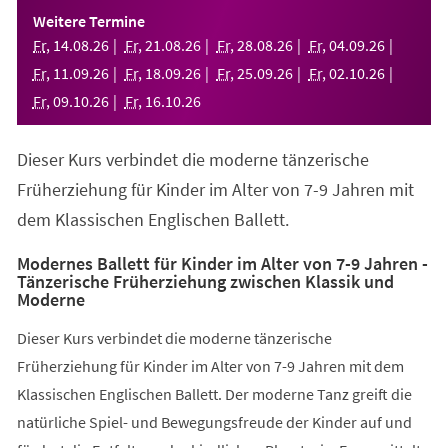
einem
Weitere Termine
neuen
Fr
,
14
.
08
.
26
Fr
,
21
.
08
.
26
Fr
,
28
.
08
.
26
Fr
,
04
.
09
.
26
Tab)
Fr
,
11
.
09
.
26
Fr
,
18
.
09
.
26
Fr
,
25
.
09
.
26
Fr
,
02
.
10
.
26
Fr
,
09
.
10
.
26
Fr
,
16
.
10
.
26
Dieser Kurs verbindet die moderne tänzerische
Früherziehung für Kinder im Alter von 7-9 Jahren mit
dem Klassischen Englischen Ballett.
Modernes Ballett für Kinder im Alter von 7-9 Jahren -
Tänzerische Früherziehung zwischen Klassik und
Moderne
Dieser Kurs verbindet die moderne tänzerische
Früherziehung für Kinder im Alter von 7-9 Jahren mit dem
Klassischen Englischen Ballett. Der moderne Tanz greift die
natürliche Spiel- und Bewegungsfreude der Kinder auf und