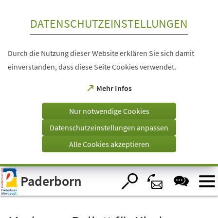
Inhalt anspringen
DATENSCHUTZEINSTELLUNGEN
Durch die Nutzung dieser Website erklären Sie sich damit
einverstanden, dass diese Seite Cookies verwendet.
(Öffnet
Mehr Infos
in
einem
Nur notwendige Cookies
neuen
Tab)
Datenschutzeinstellungen anpassen
Alle Cookies akzeptieren
Visuelle
Paderborn
Assistenzsoftware
öffnen.