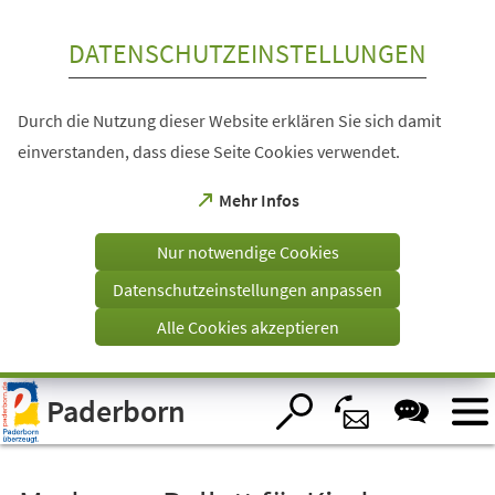
Inhalt anspringen
DATENSCHUTZEINSTELLUNGEN
Durch die Nutzung dieser Website erklären Sie sich damit
einverstanden, dass diese Seite Cookies verwendet.
(Öffnet
Mehr Infos
in
einem
Nur notwendige Cookies
neuen
Tab)
Datenschutzeinstellungen anpassen
Alle Cookies akzeptieren
Visuelle
Paderborn
Assistenzsoftware
öffnen.