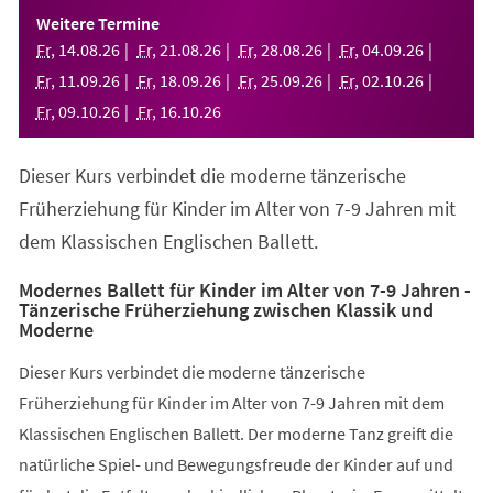
einem
Weitere Termine
neuen
Fr
,
14
.
08
.
26
Fr
,
21
.
08
.
26
Fr
,
28
.
08
.
26
Fr
,
04
.
09
.
26
Tab)
Fr
,
11
.
09
.
26
Fr
,
18
.
09
.
26
Fr
,
25
.
09
.
26
Fr
,
02
.
10
.
26
Fr
,
09
.
10
.
26
Fr
,
16
.
10
.
26
Dieser Kurs verbindet die moderne tänzerische
Früherziehung für Kinder im Alter von 7-9 Jahren mit
dem Klassischen Englischen Ballett.
Modernes Ballett für Kinder im Alter von 7-9 Jahren -
Tänzerische Früherziehung zwischen Klassik und
Moderne
Dieser Kurs verbindet die moderne tänzerische
Früherziehung für Kinder im Alter von 7-9 Jahren mit dem
Klassischen Englischen Ballett. Der moderne Tanz greift die
natürliche Spiel- und Bewegungsfreude der Kinder auf und