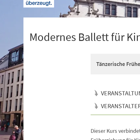
+
1
Modernes Ballett für Ki
Tänzerische Früh
VERANSTALTU
VERANSTALTE
Dieser Kurs verbinde
Veranstaltungsinformationen