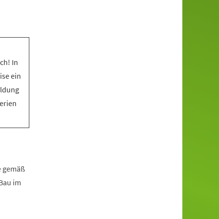
ch! In
ise ein
eldung
Ferien
fe gemäß
zBau im