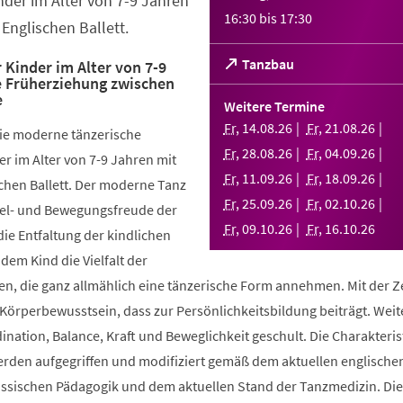
nder im Alter von 7-9 Jahren
16:30
bis
17:30
Englischen Ballett.
(Öffnet
Tanzbau
 Kinder im Alter von 7-9
e Früherziehung zwischen
in
e
einem
Weitere Termine
neuen
Fr
,
14
.
08
.
26
Fr
,
21
.
08
.
26
die moderne tänzerische
Tab)
Fr
,
28
.
08
.
26
Fr
,
04
.
09
.
26
r im Alter von 7-9 Jahren mit
Fr
,
11
.
09
.
26
Fr
,
18
.
09
.
26
chen Ballett. Der moderne Tanz
Fr
,
25
.
09
.
26
Fr
,
02
.
10
.
26
piel- und Bewegungsfreude der
Fr
,
09
.
10
.
26
Fr
,
16
.
10
.
26
die Entfaltung der kindlichen
 dem Kind die Vielfalt der
, die ganz allmählich eine tänzerische Form annehmen. Mit der Ze
 Körperbewusstsein, dass zur Persönlichkeitsbildung beiträgt. Weit
ination, Balance, Kraft und Beweglichkeit geschult. Die Charakteris
werden aufgegriffen und modifiziert gemäß dem aktuellen englische
össischen Pädagogik und dem aktuellen Stand der Tanzmedizin. Di