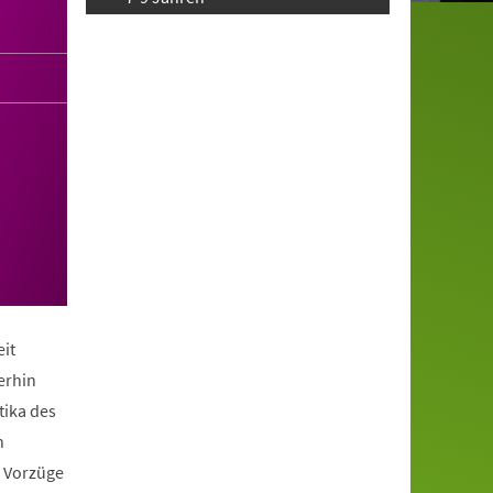
it
erhin
tika des
n
e Vorzüge