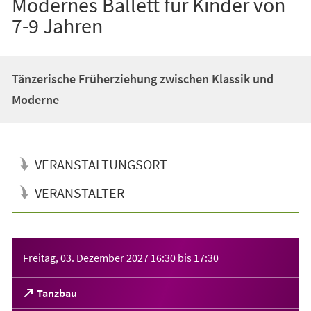
Modernes Ballett für Kinder von
7-9 Jahren
Tänzerische Früherziehung zwischen Klassik und
Moderne
VERANSTALTUNGSORT
VERANSTALTER
Veranstaltungsinformationen
Freitag, 03. Dezember 2027
16:30
bis
17:30
(Öffnet
Tanzbau
in