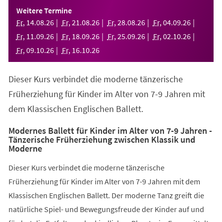
einem
Weitere Termine
neuen
Fr
,
14
.
08
.
26
Fr
,
21
.
08
.
26
Fr
,
28
.
08
.
26
Fr
,
04
.
09
.
26
Tab)
Fr
,
11
.
09
.
26
Fr
,
18
.
09
.
26
Fr
,
25
.
09
.
26
Fr
,
02
.
10
.
26
Fr
,
09
.
10
.
26
Fr
,
16
.
10
.
26
Dieser Kurs verbindet die moderne tänzerische
Früherziehung für Kinder im Alter von 7-9 Jahren mit
dem Klassischen Englischen Ballett.
Modernes Ballett für Kinder im Alter von 7-9 Jahren -
Tänzerische Früherziehung zwischen Klassik und
Moderne
Dieser Kurs verbindet die moderne tänzerische
Früherziehung für Kinder im Alter von 7-9 Jahren mit dem
Klassischen Englischen Ballett. Der moderne Tanz greift die
natürliche Spiel- und Bewegungsfreude der Kinder auf und