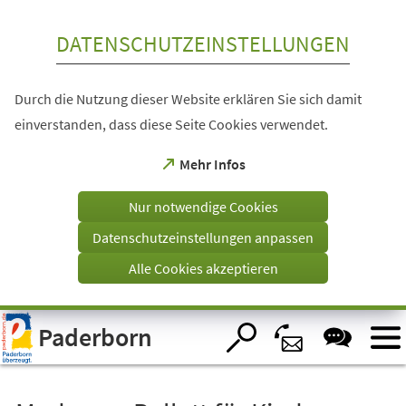
Inhalt anspringen
DATENSCHUTZEINSTELLUNGEN
Durch die Nutzung dieser Website erklären Sie sich damit
einverstanden, dass diese Seite Cookies verwendet.
(Öffnet
Mehr Infos
in
einem
Nur notwendige Cookies
neuen
Tab)
Datenschutzeinstellungen anpassen
Alle Cookies akzeptieren
Visuelle
Paderborn
Assistenzsoftware
öffnen.