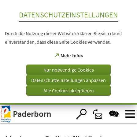
Inhalt anspringen
DATENSCHUTZEINSTELLUNGEN
Durch die Nutzung dieser Website erklären Sie sich damit
einverstanden, dass diese Seite Cookies verwendet.
(Öffnet
Mehr Infos
in
einem
Nur notwendige Cookies
neuen
Tab)
Datenschutzeinstellungen anpassen
Alle Cookies akzeptieren
Visuelle
Paderborn
Assistenzsoftware
öffnen.