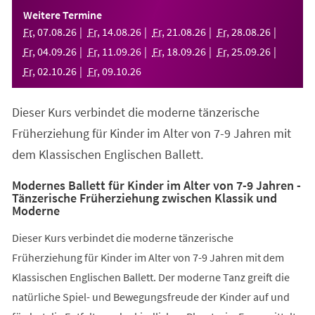
einem
Weitere Termine
neuen
Fr
,
07
.
08
.
26
Fr
,
14
.
08
.
26
Fr
,
21
.
08
.
26
Fr
,
28
.
08
.
26
Tab)
Fr
,
04
.
09
.
26
Fr
,
11
.
09
.
26
Fr
,
18
.
09
.
26
Fr
,
25
.
09
.
26
Fr
,
02
.
10
.
26
Fr
,
09
.
10
.
26
Dieser Kurs verbindet die moderne tänzerische
Früherziehung für Kinder im Alter von 7-9 Jahren mit
dem Klassischen Englischen Ballett.
Modernes Ballett für Kinder im Alter von 7-9 Jahren -
Tänzerische Früherziehung zwischen Klassik und
Moderne
Dieser Kurs verbindet die moderne tänzerische
Früherziehung für Kinder im Alter von 7-9 Jahren mit dem
Klassischen Englischen Ballett. Der moderne Tanz greift die
natürliche Spiel- und Bewegungsfreude der Kinder auf und