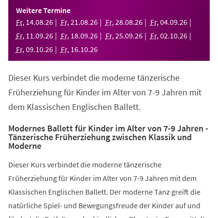
einem
Weitere Termine
neuen
Fr
,
14
.
08
.
26
Fr
,
21
.
08
.
26
Fr
,
28
.
08
.
26
Fr
,
04
.
09
.
26
Tab)
Fr
,
11
.
09
.
26
Fr
,
18
.
09
.
26
Fr
,
25
.
09
.
26
Fr
,
02
.
10
.
26
Fr
,
09
.
10
.
26
Fr
,
16
.
10
.
26
Dieser Kurs verbindet die moderne tänzerische
Früherziehung für Kinder im Alter von 7-9 Jahren mit
dem Klassischen Englischen Ballett.
Modernes Ballett für Kinder im Alter von 7-9 Jahren -
Tänzerische Früherziehung zwischen Klassik und
Moderne
Dieser Kurs verbindet die moderne tänzerische
Früherziehung für Kinder im Alter von 7-9 Jahren mit dem
Klassischen Englischen Ballett. Der moderne Tanz greift die
natürliche Spiel- und Bewegungsfreude der Kinder auf und