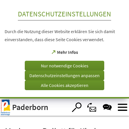
Inhalt anspringen
DATENSCHUTZEINSTELLUNGEN
Durch die Nutzung dieser Website erklären Sie sich damit
einverstanden, dass diese Seite Cookies verwendet.
(Öffnet
Mehr Infos
in
einem
Nur notwendige Cookies
neuen
Tab)
Datenschutzeinstellungen anpassen
Alle Cookies akzeptieren
Visuelle
Paderborn
Assistenzsoftware
öffnen.