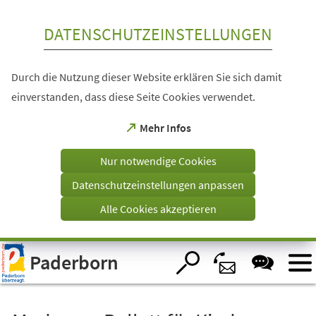
Inhalt anspringen
DATENSCHUTZEINSTELLUNGEN
Durch die Nutzung dieser Website erklären Sie sich damit
einverstanden, dass diese Seite Cookies verwendet.
(Öffnet
Mehr Infos
in
einem
Nur notwendige Cookies
neuen
Tab)
Datenschutzeinstellungen anpassen
Alle Cookies akzeptieren
Visuelle
Paderborn
Assistenzsoftware
öffnen.