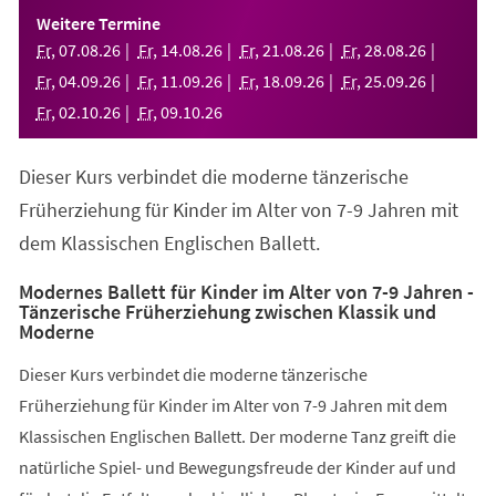
einem
Weitere Termine
neuen
Fr
,
07
.
08
.
26
Fr
,
14
.
08
.
26
Fr
,
21
.
08
.
26
Fr
,
28
.
08
.
26
Tab)
Fr
,
04
.
09
.
26
Fr
,
11
.
09
.
26
Fr
,
18
.
09
.
26
Fr
,
25
.
09
.
26
Fr
,
02
.
10
.
26
Fr
,
09
.
10
.
26
Dieser Kurs verbindet die moderne tänzerische
Früherziehung für Kinder im Alter von 7-9 Jahren mit
dem Klassischen Englischen Ballett.
Modernes Ballett für Kinder im Alter von 7-9 Jahren -
Tänzerische Früherziehung zwischen Klassik und
Moderne
Dieser Kurs verbindet die moderne tänzerische
Früherziehung für Kinder im Alter von 7-9 Jahren mit dem
Klassischen Englischen Ballett. Der moderne Tanz greift die
natürliche Spiel- und Bewegungsfreude der Kinder auf und