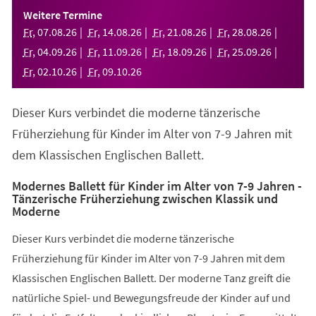
einem
Weitere Termine
neuen
Fr
,
07
.
08
.
26
Fr
,
14
.
08
.
26
Fr
,
21
.
08
.
26
Fr
,
28
.
08
.
26
Tab)
Fr
,
04
.
09
.
26
Fr
,
11
.
09
.
26
Fr
,
18
.
09
.
26
Fr
,
25
.
09
.
26
Fr
,
02
.
10
.
26
Fr
,
09
.
10
.
26
Dieser Kurs verbindet die moderne tänzerische
Früherziehung für Kinder im Alter von 7-9 Jahren mit
dem Klassischen Englischen Ballett.
Modernes Ballett für Kinder im Alter von 7-9 Jahren -
Tänzerische Früherziehung zwischen Klassik und
Moderne
Dieser Kurs verbindet die moderne tänzerische
Früherziehung für Kinder im Alter von 7-9 Jahren mit dem
Klassischen Englischen Ballett. Der moderne Tanz greift die
natürliche Spiel- und Bewegungsfreude der Kinder auf und