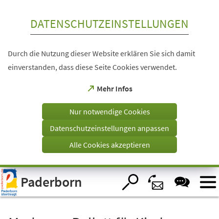
Inhalt anspringen
DATENSCHUTZEINSTELLUNGEN
Durch die Nutzung dieser Website erklären Sie sich damit
einverstanden, dass diese Seite Cookies verwendet.
(Öffnet
Mehr Infos
in
einem
Nur notwendige Cookies
neuen
Tab)
Datenschutzeinstellungen anpassen
Alle Cookies akzeptieren
Visuelle
Paderborn
Assistenzsoftware
öffnen.