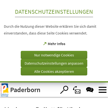
Inhalt anspringen
DATENSCHUTZEINSTELLUNGEN
Durch die Nutzung dieser Website erklären Sie sich damit
einverstanden, dass diese Seite Cookies verwendet.
(Öffnet
Mehr Infos
in
einem
Nur notwendige Cookies
neuen
Tab)
Datenschutzeinstellungen anpassen
Alle Cookies akzeptieren
Visuelle
Paderborn
Assistenzsoftware
öffnen.