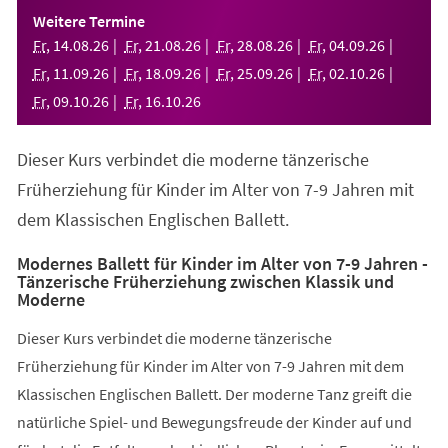
einem
Weitere Termine
neuen
Fr
,
14
.
08
.
26
Fr
,
21
.
08
.
26
Fr
,
28
.
08
.
26
Fr
,
04
.
09
.
26
Tab)
Fr
,
11
.
09
.
26
Fr
,
18
.
09
.
26
Fr
,
25
.
09
.
26
Fr
,
02
.
10
.
26
Fr
,
09
.
10
.
26
Fr
,
16
.
10
.
26
Dieser Kurs verbindet die moderne tänzerische
Früherziehung für Kinder im Alter von 7-9 Jahren mit
dem Klassischen Englischen Ballett.
Modernes Ballett für Kinder im Alter von 7-9 Jahren -
Tänzerische Früherziehung zwischen Klassik und
Moderne
Dieser Kurs verbindet die moderne tänzerische
Früherziehung für Kinder im Alter von 7-9 Jahren mit dem
Klassischen Englischen Ballett. Der moderne Tanz greift die
natürliche Spiel- und Bewegungsfreude der Kinder auf und