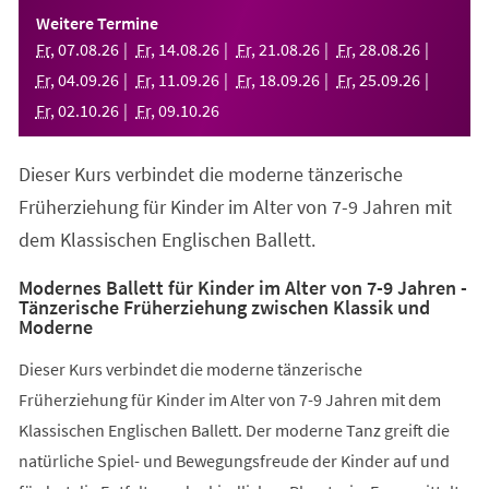
einem
Weitere Termine
neuen
Fr
,
07
.
08
.
26
Fr
,
14
.
08
.
26
Fr
,
21
.
08
.
26
Fr
,
28
.
08
.
26
Tab)
Fr
,
04
.
09
.
26
Fr
,
11
.
09
.
26
Fr
,
18
.
09
.
26
Fr
,
25
.
09
.
26
Fr
,
02
.
10
.
26
Fr
,
09
.
10
.
26
Dieser Kurs verbindet die moderne tänzerische
Früherziehung für Kinder im Alter von 7-9 Jahren mit
dem Klassischen Englischen Ballett.
Modernes Ballett für Kinder im Alter von 7-9 Jahren -
Tänzerische Früherziehung zwischen Klassik und
Moderne
Dieser Kurs verbindet die moderne tänzerische
Früherziehung für Kinder im Alter von 7-9 Jahren mit dem
Klassischen Englischen Ballett. Der moderne Tanz greift die
natürliche Spiel- und Bewegungsfreude der Kinder auf und