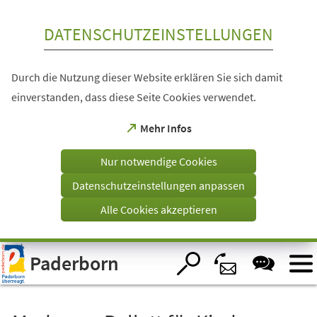
Inhalt anspringen
DATENSCHUTZEINSTELLUNGEN
Durch die Nutzung dieser Website erklären Sie sich damit
einverstanden, dass diese Seite Cookies verwendet.
(Öffnet
Mehr Infos
in
einem
Nur notwendige Cookies
neuen
Tab)
Datenschutzeinstellungen anpassen
Alle Cookies akzeptieren
Visuelle
Paderborn
Assistenzsoftware
öffnen.