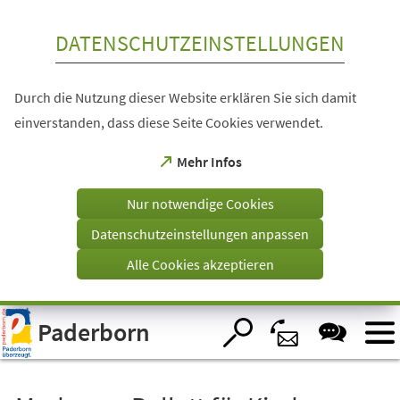
Inhalt anspringen
DATENSCHUTZEINSTELLUNGEN
Durch die Nutzung dieser Website erklären Sie sich damit
einverstanden, dass diese Seite Cookies verwendet.
(Öffnet
Mehr Infos
in
einem
Nur notwendige Cookies
neuen
Tab)
Datenschutzeinstellungen anpassen
Alle Cookies akzeptieren
Visuelle
Paderborn
Assistenzsoftware
öffnen.