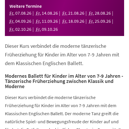
einem
Weitere Termine
neuen
Fr
,
07
.
08
.
26
Fr
,
14
.
08
.
26
Fr
,
21
.
08
.
26
Fr
,
28
.
08
.
26
Tab)
Fr
,
04
.
09
.
26
Fr
,
11
.
09
.
26
Fr
,
18
.
09
.
26
Fr
,
25
.
09
.
26
Fr
,
02
.
10
.
26
Fr
,
09
.
10
.
26
Dieser Kurs verbindet die moderne tänzerische
Früherziehung für Kinder im Alter von 7-9 Jahren mit
dem Klassischen Englischen Ballett.
Modernes Ballett für Kinder im Alter von 7-9 Jahren -
Tänzerische Früherziehung zwischen Klassik und
Moderne
Dieser Kurs verbindet die moderne tänzerische
Früherziehung für Kinder im Alter von 7-9 Jahren mit dem
Klassischen Englischen Ballett. Der moderne Tanz greift die
natürliche Spiel- und Bewegungsfreude der Kinder auf und