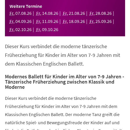
einem
Weitere Termine
neuen
Fr
,
07
.
08
.
26
Fr
,
14
.
08
.
26
Fr
,
21
.
08
.
26
Fr
,
28
.
08
.
26
Tab)
Fr
,
04
.
09
.
26
Fr
,
11
.
09
.
26
Fr
,
18
.
09
.
26
Fr
,
25
.
09
.
26
Fr
,
02
.
10
.
26
Fr
,
09
.
10
.
26
Dieser Kurs verbindet die moderne tänzerische
Früherziehung für Kinder im Alter von 7-9 Jahren mit
dem Klassischen Englischen Ballett.
Modernes Ballett für Kinder im Alter von 7-9 Jahren -
Tänzerische Früherziehung zwischen Klassik und
Moderne
Dieser Kurs verbindet die moderne tänzerische
Früherziehung für Kinder im Alter von 7-9 Jahren mit dem
Klassischen Englischen Ballett. Der moderne Tanz greift die
natürliche Spiel- und Bewegungsfreude der Kinder auf und