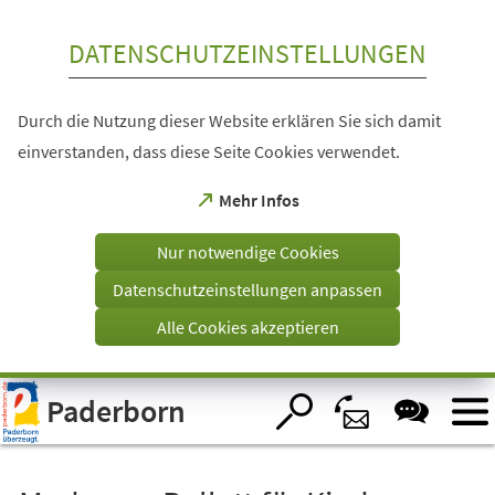
Inhalt anspringen
DATENSCHUTZEINSTELLUNGEN
Durch die Nutzung dieser Website erklären Sie sich damit
einverstanden, dass diese Seite Cookies verwendet.
(Öffnet
Mehr Infos
in
einem
Nur notwendige Cookies
neuen
Tab)
Datenschutzeinstellungen anpassen
Alle Cookies akzeptieren
Visuelle
Paderborn
Assistenzsoftware
öffnen.