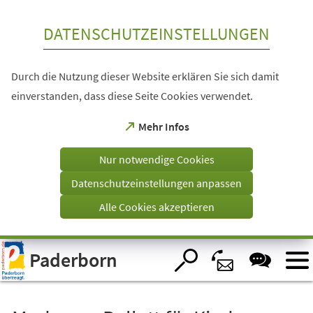
Inhalt anspringen
DATENSCHUTZEINSTELLUNGEN
Durch die Nutzung dieser Website erklären Sie sich damit
einverstanden, dass diese Seite Cookies verwendet.
(Öffnet
Mehr Infos
in
einem
Nur notwendige Cookies
neuen
Tab)
Datenschutzeinstellungen anpassen
Alle Cookies akzeptieren
Visuelle
Paderborn
Assistenzsoftware
öffnen.