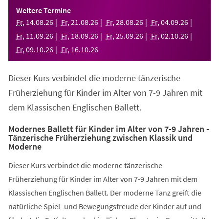
einem
Weitere Termine
neuen
Fr
,
14
.
08
.
26
Fr
,
21
.
08
.
26
Fr
,
28
.
08
.
26
Fr
,
04
.
09
.
26
Tab)
Fr
,
11
.
09
.
26
Fr
,
18
.
09
.
26
Fr
,
25
.
09
.
26
Fr
,
02
.
10
.
26
Fr
,
09
.
10
.
26
Fr
,
16
.
10
.
26
Dieser Kurs verbindet die moderne tänzerische
Früherziehung für Kinder im Alter von 7-9 Jahren mit
dem Klassischen Englischen Ballett.
Modernes Ballett für Kinder im Alter von 7-9 Jahren -
Tänzerische Früherziehung zwischen Klassik und
Moderne
Dieser Kurs verbindet die moderne tänzerische
Früherziehung für Kinder im Alter von 7-9 Jahren mit dem
Klassischen Englischen Ballett. Der moderne Tanz greift die
natürliche Spiel- und Bewegungsfreude der Kinder auf und