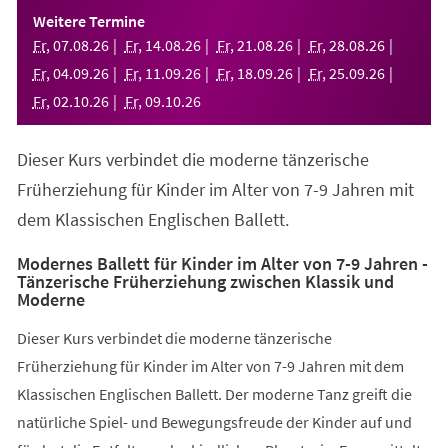
einem
Weitere Termine
neuen
Fr
,
07
.
08
.
26
Fr
,
14
.
08
.
26
Fr
,
21
.
08
.
26
Fr
,
28
.
08
.
26
Tab)
Fr
,
04
.
09
.
26
Fr
,
11
.
09
.
26
Fr
,
18
.
09
.
26
Fr
,
25
.
09
.
26
Fr
,
02
.
10
.
26
Fr
,
09
.
10
.
26
Dieser Kurs verbindet die moderne tänzerische
Früherziehung für Kinder im Alter von 7-9 Jahren mit
dem Klassischen Englischen Ballett.
Modernes Ballett für Kinder im Alter von 7-9 Jahren -
Tänzerische Früherziehung zwischen Klassik und
Moderne
Dieser Kurs verbindet die moderne tänzerische
Früherziehung für Kinder im Alter von 7-9 Jahren mit dem
Klassischen Englischen Ballett. Der moderne Tanz greift die
natürliche Spiel- und Bewegungsfreude der Kinder auf und