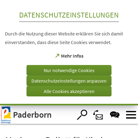
Inhalt anspringen
DATENSCHUTZEINSTELLUNGEN
Durch die Nutzung dieser Website erklären Sie sich damit
einverstanden, dass diese Seite Cookies verwendet.
(Öffnet
Mehr Infos
in
einem
Nur notwendige Cookies
neuen
Tab)
Datenschutzeinstellungen anpassen
Alle Cookies akzeptieren
Visuelle
Paderborn
Assistenzsoftware
öffnen.