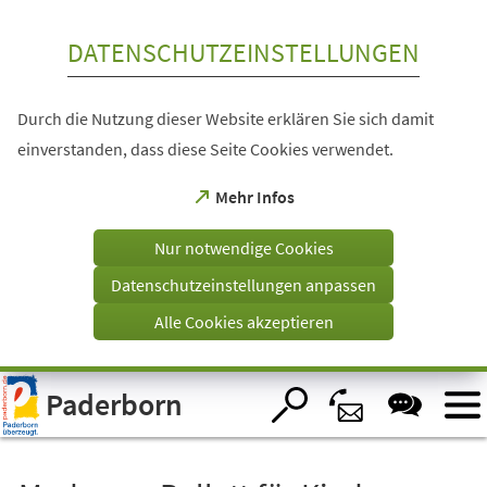
Inhalt anspringen
DATENSCHUTZEINSTELLUNGEN
Durch die Nutzung dieser Website erklären Sie sich damit
einverstanden, dass diese Seite Cookies verwendet.
(Öffnet
Mehr Infos
in
einem
Nur notwendige Cookies
neuen
Tab)
Datenschutzeinstellungen anpassen
Alle Cookies akzeptieren
Visuelle
Paderborn
Assistenzsoftware
öffnen.