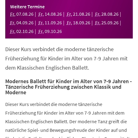
einem
Weitere Termine
neuen
Fr
,
07
.
08
.
26
Fr
,
14
.
08
.
26
Fr
,
21
.
08
.
26
Fr
,
28
.
08
.
26
Tab)
Fr
,
04
.
09
.
26
Fr
,
11
.
09
.
26
Fr
,
18
.
09
.
26
Fr
,
25
.
09
.
26
Fr
,
02
.
10
.
26
Fr
,
09
.
10
.
26
Dieser Kurs verbindet die moderne tänzerische
Früherziehung für Kinder im Alter von 7-9 Jahren mit
dem Klassischen Englischen Ballett.
Modernes Ballett für Kinder im Alter von 7-9 Jahren -
Tänzerische Früherziehung zwischen Klassik und
Moderne
Dieser Kurs verbindet die moderne tänzerische
Früherziehung für Kinder im Alter von 7-9 Jahren mit dem
Klassischen Englischen Ballett. Der moderne Tanz greift die
natürliche Spiel- und Bewegungsfreude der Kinder auf und