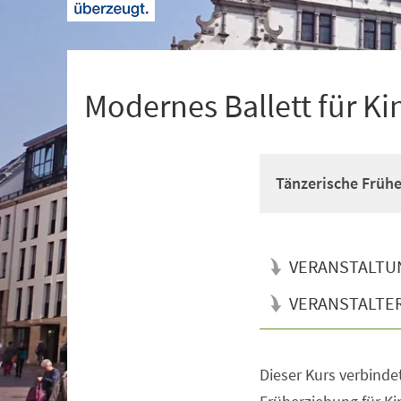
+
1
Modernes Ballett für Ki
Tänzerische Früh
VERANSTALTU
VERANSTALTE
Dieser Kurs verbinde
Veranstaltungsinformationen