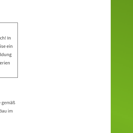
ch! In
ise ein
eldung
Ferien
fe gemäß
zBau im