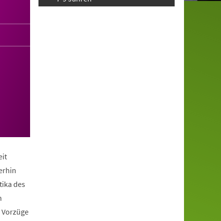
it
erhin
tika des
n
e Vorzüge