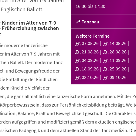
nder im Alter von 7-9 Jahren
16:30
bis
17:30
Englischen Ballett.
(Öffnet
Tanzbau
 Kinder im Alter von 7-9
e Früherziehung zwischen
in
e
einem
Weitere Termine
neuen
Fr
,
07
.
08
.
26
Fr
,
14
.
08
.
26
die moderne tänzerische
Tab)
Fr
,
21
.
08
.
26
Fr
,
28
.
08
.
26
r im Alter von 7-9 Jahren mit
Fr
,
04
.
09
.
26
Fr
,
11
.
09
.
26
chen Ballett. Der moderne Tanz
Fr
,
18
.
09
.
26
Fr
,
25
.
09
.
26
piel- und Bewegungsfreude der
Fr
,
02
.
10
.
26
Fr
,
09
.
10
.
26
die Entfaltung der kindlichen
 dem Kind die Vielfalt der
, die ganz allmählich eine tänzerische Form annehmen. Mit der Ze
 Körperbewusstsein, dass zur Persönlichkeitsbildung beiträgt. Weit
ination, Balance, Kraft und Beweglichkeit geschult. Die Charakteris
werden aufgegriffen und modifiziert gemäß dem aktuellen englische
össischen Pädagogik und dem aktuellen Stand der Tanzmedizin. Di