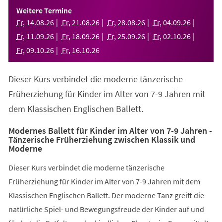
einem
Weitere Termine
neuen
Fr
,
14
.
08
.
26
Fr
,
21
.
08
.
26
Fr
,
28
.
08
.
26
Fr
,
04
.
09
.
26
Tab)
Fr
,
11
.
09
.
26
Fr
,
18
.
09
.
26
Fr
,
25
.
09
.
26
Fr
,
02
.
10
.
26
Fr
,
09
.
10
.
26
Fr
,
16
.
10
.
26
Dieser Kurs verbindet die moderne tänzerische
Früherziehung für Kinder im Alter von 7-9 Jahren mit
dem Klassischen Englischen Ballett.
Modernes Ballett für Kinder im Alter von 7-9 Jahren -
Tänzerische Früherziehung zwischen Klassik und
Moderne
Dieser Kurs verbindet die moderne tänzerische
Früherziehung für Kinder im Alter von 7-9 Jahren mit dem
Klassischen Englischen Ballett. Der moderne Tanz greift die
natürliche Spiel- und Bewegungsfreude der Kinder auf und