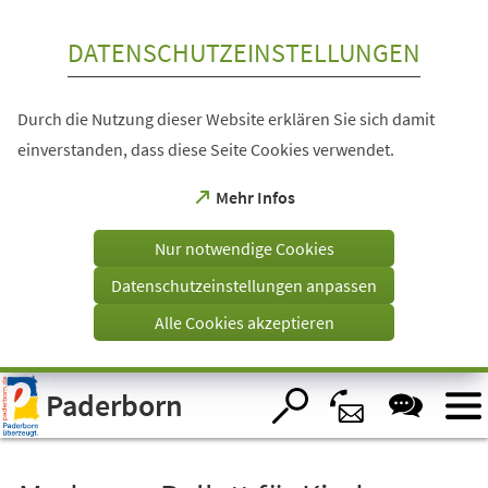
Inhalt anspringen
DATENSCHUTZEINSTELLUNGEN
Durch die Nutzung dieser Website erklären Sie sich damit
einverstanden, dass diese Seite Cookies verwendet.
(Öffnet
Mehr Infos
in
einem
Nur notwendige Cookies
neuen
Tab)
Datenschutzeinstellungen anpassen
Alle Cookies akzeptieren
Visuelle
Paderborn
Assistenzsoftware
öffnen.