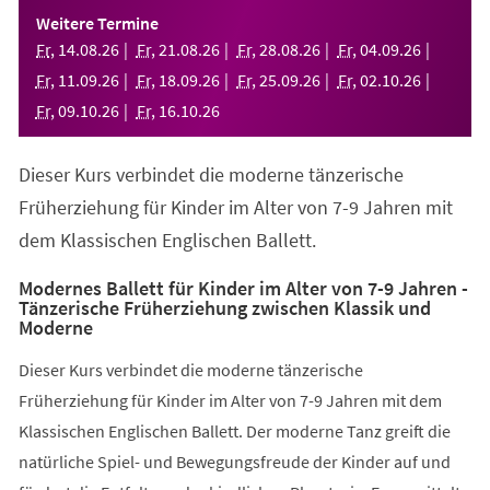
einem
Weitere Termine
neuen
Fr
,
14
.
08
.
26
Fr
,
21
.
08
.
26
Fr
,
28
.
08
.
26
Fr
,
04
.
09
.
26
Tab)
Fr
,
11
.
09
.
26
Fr
,
18
.
09
.
26
Fr
,
25
.
09
.
26
Fr
,
02
.
10
.
26
Fr
,
09
.
10
.
26
Fr
,
16
.
10
.
26
Dieser Kurs verbindet die moderne tänzerische
Früherziehung für Kinder im Alter von 7-9 Jahren mit
dem Klassischen Englischen Ballett.
Modernes Ballett für Kinder im Alter von 7-9 Jahren -
Tänzerische Früherziehung zwischen Klassik und
Moderne
Dieser Kurs verbindet die moderne tänzerische
Früherziehung für Kinder im Alter von 7-9 Jahren mit dem
Klassischen Englischen Ballett. Der moderne Tanz greift die
natürliche Spiel- und Bewegungsfreude der Kinder auf und