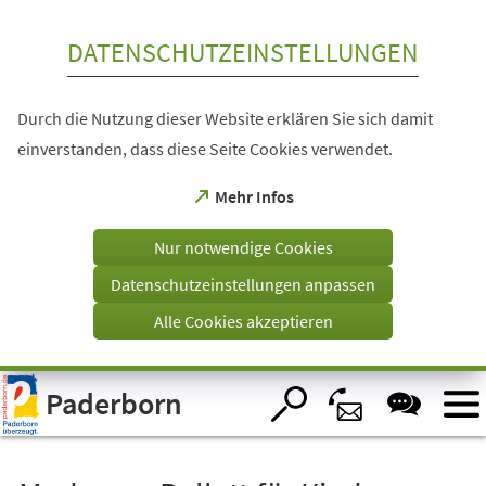
Inhalt anspringen
DATENSCHUTZEINSTELLUNGEN
Durch die Nutzung dieser Website erklären Sie sich damit
einverstanden, dass diese Seite Cookies verwendet.
(Öffnet
Mehr Infos
in
einem
Nur notwendige Cookies
neuen
Tab)
Datenschutzeinstellungen anpassen
Alle Cookies akzeptieren
Visuelle
Paderborn
Assistenzsoftware
öffnen.