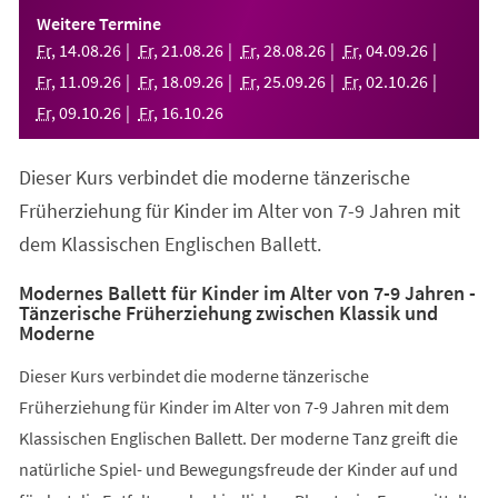
einem
Weitere Termine
neuen
Fr
,
14
.
08
.
26
Fr
,
21
.
08
.
26
Fr
,
28
.
08
.
26
Fr
,
04
.
09
.
26
Tab)
Fr
,
11
.
09
.
26
Fr
,
18
.
09
.
26
Fr
,
25
.
09
.
26
Fr
,
02
.
10
.
26
Fr
,
09
.
10
.
26
Fr
,
16
.
10
.
26
Dieser Kurs verbindet die moderne tänzerische
Früherziehung für Kinder im Alter von 7-9 Jahren mit
dem Klassischen Englischen Ballett.
Modernes Ballett für Kinder im Alter von 7-9 Jahren -
Tänzerische Früherziehung zwischen Klassik und
Moderne
Dieser Kurs verbindet die moderne tänzerische
Früherziehung für Kinder im Alter von 7-9 Jahren mit dem
Klassischen Englischen Ballett. Der moderne Tanz greift die
natürliche Spiel- und Bewegungsfreude der Kinder auf und