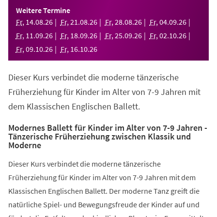
einem
Weitere Termine
neuen
Fr
,
14
.
08
.
26
Fr
,
21
.
08
.
26
Fr
,
28
.
08
.
26
Fr
,
04
.
09
.
26
Tab)
Fr
,
11
.
09
.
26
Fr
,
18
.
09
.
26
Fr
,
25
.
09
.
26
Fr
,
02
.
10
.
26
Fr
,
09
.
10
.
26
Fr
,
16
.
10
.
26
Dieser Kurs verbindet die moderne tänzerische
Früherziehung für Kinder im Alter von 7-9 Jahren mit
dem Klassischen Englischen Ballett.
Modernes Ballett für Kinder im Alter von 7-9 Jahren -
Tänzerische Früherziehung zwischen Klassik und
Moderne
Dieser Kurs verbindet die moderne tänzerische
Früherziehung für Kinder im Alter von 7-9 Jahren mit dem
Klassischen Englischen Ballett. Der moderne Tanz greift die
natürliche Spiel- und Bewegungsfreude der Kinder auf und