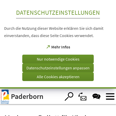
Inhalt anspringen
DATENSCHUTZEINSTELLUNGEN
Durch die Nutzung dieser Website erklären Sie sich damit
einverstanden, dass diese Seite Cookies verwendet.
(Öffnet
Mehr Infos
in
einem
Nur notwendige Cookies
neuen
Tab)
Datenschutzeinstellungen anpassen
Alle Cookies akzeptieren
Visuelle
Paderborn
Assistenzsoftware
öffnen.