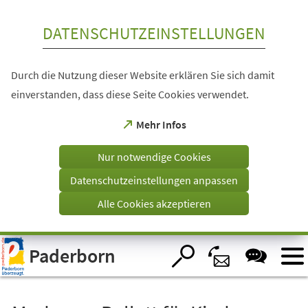
Inhalt anspringen
DATENSCHUTZEINSTELLUNGEN
Durch die Nutzung dieser Website erklären Sie sich damit
einverstanden, dass diese Seite Cookies verwendet.
(Öffnet
Mehr Infos
in
einem
Nur notwendige Cookies
neuen
Tab)
Datenschutzeinstellungen anpassen
Alle Cookies akzeptieren
Visuelle
Paderborn
Assistenzsoftware
öffnen.