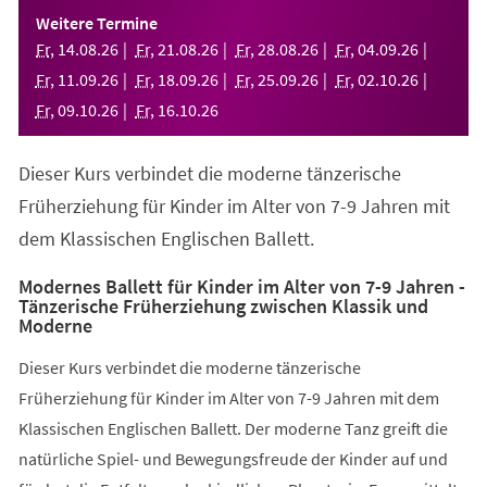
einem
Weitere Termine
neuen
Fr
,
14
.
08
.
26
Fr
,
21
.
08
.
26
Fr
,
28
.
08
.
26
Fr
,
04
.
09
.
26
Tab)
Fr
,
11
.
09
.
26
Fr
,
18
.
09
.
26
Fr
,
25
.
09
.
26
Fr
,
02
.
10
.
26
Fr
,
09
.
10
.
26
Fr
,
16
.
10
.
26
Dieser Kurs verbindet die moderne tänzerische
Früherziehung für Kinder im Alter von 7-9 Jahren mit
dem Klassischen Englischen Ballett.
Modernes Ballett für Kinder im Alter von 7-9 Jahren -
Tänzerische Früherziehung zwischen Klassik und
Moderne
Dieser Kurs verbindet die moderne tänzerische
Früherziehung für Kinder im Alter von 7-9 Jahren mit dem
Klassischen Englischen Ballett. Der moderne Tanz greift die
natürliche Spiel- und Bewegungsfreude der Kinder auf und