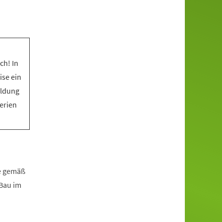
ch! In
ise ein
eldung
Ferien
fe gemäß
zBau im