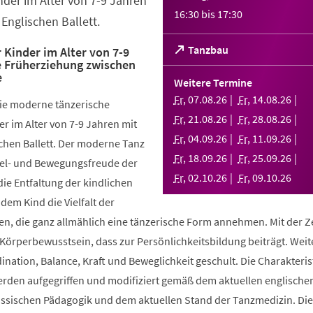
nder im Alter von 7-9 Jahren
16:30
bis
17:30
Englischen Ballett.
(Öffnet
Tanzbau
 Kinder im Alter von 7-9
e Früherziehung zwischen
in
e
einem
Weitere Termine
neuen
Fr
,
07
.
08
.
26
Fr
,
14
.
08
.
26
die moderne tänzerische
Tab)
Fr
,
21
.
08
.
26
Fr
,
28
.
08
.
26
r im Alter von 7-9 Jahren mit
Fr
,
04
.
09
.
26
Fr
,
11
.
09
.
26
chen Ballett. Der moderne Tanz
Fr
,
18
.
09
.
26
Fr
,
25
.
09
.
26
piel- und Bewegungsfreude der
Fr
,
02
.
10
.
26
Fr
,
09
.
10
.
26
die Entfaltung der kindlichen
 dem Kind die Vielfalt der
, die ganz allmählich eine tänzerische Form annehmen. Mit der Ze
 Körperbewusstsein, dass zur Persönlichkeitsbildung beiträgt. Weit
ination, Balance, Kraft und Beweglichkeit geschult. Die Charakteris
werden aufgegriffen und modifiziert gemäß dem aktuellen englische
össischen Pädagogik und dem aktuellen Stand der Tanzmedizin. Di