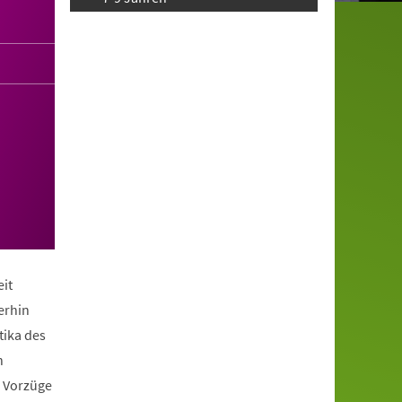
it
erhin
tika des
n
e Vorzüge