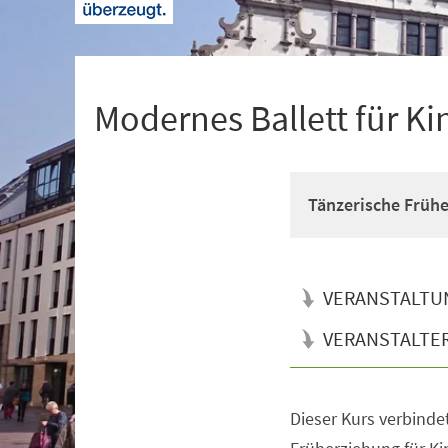
+
1
Modernes Ballett für Ki
Tänzerische Früh
VERANSTALTU
VERANSTALTE
Dieser Kurs verbinde
Veranstaltungsinformationen