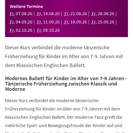
einem
Weitere Termine
neuen
Fr
,
07
.
08
.
26
Fr
,
14
.
08
.
26
Fr
,
21
.
08
.
26
Fr
,
28
.
08
.
26
Tab)
Fr
,
04
.
09
.
26
Fr
,
11
.
09
.
26
Fr
,
18
.
09
.
26
Fr
,
25
.
09
.
26
Fr
,
02
.
10
.
26
Fr
,
09
.
10
.
26
Dieser Kurs verbindet die moderne tänzerische
Früherziehung für Kinder im Alter von 7-9 Jahren mit
dem Klassischen Englischen Ballett.
Modernes Ballett für Kinder im Alter von 7-9 Jahren -
Tänzerische Früherziehung zwischen Klassik und
Moderne
Dieser Kurs verbindet die moderne tänzerische
Früherziehung für Kinder im Alter von 7-9 Jahren mit dem
Klassischen Englischen Ballett. Der moderne Tanz greift die
natürliche Spiel- und Bewegungsfreude der Kinder auf und