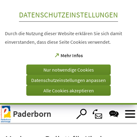
Inhalt anspringen
DATENSCHUTZEINSTELLUNGEN
Durch die Nutzung dieser Website erklären Sie sich damit
einverstanden, dass diese Seite Cookies verwendet.
(Öffnet
Mehr Infos
in
einem
Nur notwendige Cookies
neuen
Tab)
Datenschutzeinstellungen anpassen
Alle Cookies akzeptieren
Visuelle
Paderborn
Assistenzsoftware
öffnen.