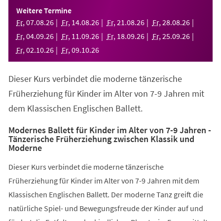
einem
Weitere Termine
neuen
Fr
,
07
.
08
.
26
Fr
,
14
.
08
.
26
Fr
,
21
.
08
.
26
Fr
,
28
.
08
.
26
Tab)
Fr
,
04
.
09
.
26
Fr
,
11
.
09
.
26
Fr
,
18
.
09
.
26
Fr
,
25
.
09
.
26
Fr
,
02
.
10
.
26
Fr
,
09
.
10
.
26
Dieser Kurs verbindet die moderne tänzerische
Früherziehung für Kinder im Alter von 7-9 Jahren mit
dem Klassischen Englischen Ballett.
Modernes Ballett für Kinder im Alter von 7-9 Jahren -
Tänzerische Früherziehung zwischen Klassik und
Moderne
Dieser Kurs verbindet die moderne tänzerische
Früherziehung für Kinder im Alter von 7-9 Jahren mit dem
Klassischen Englischen Ballett. Der moderne Tanz greift die
natürliche Spiel- und Bewegungsfreude der Kinder auf und