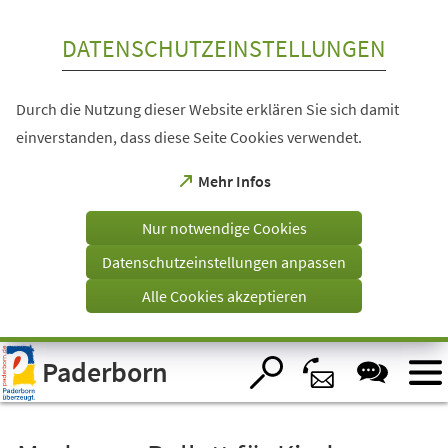
Inhalt anspringen
DATENSCHUTZEINSTELLUNGEN
Durch die Nutzung dieser Website erklären Sie sich damit
einverstanden, dass diese Seite Cookies verwendet.
(Öffnet
Mehr Infos
in
einem
Nur notwendige Cookies
neuen
Tab)
Datenschutzeinstellungen anpassen
Alle Cookies akzeptieren
Visuelle
Paderborn
Assistenzsoftware
öffnen.