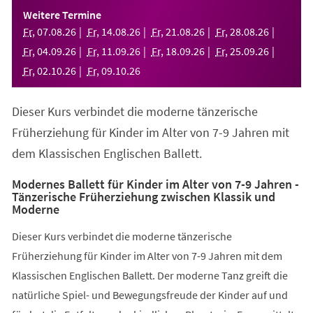
einem
Weitere Termine
neuen
Fr
,
07
.
08
.
26
Fr
,
14
.
08
.
26
Fr
,
21
.
08
.
26
Fr
,
28
.
08
.
26
Tab)
Fr
,
04
.
09
.
26
Fr
,
11
.
09
.
26
Fr
,
18
.
09
.
26
Fr
,
25
.
09
.
26
Fr
,
02
.
10
.
26
Fr
,
09
.
10
.
26
Dieser Kurs verbindet die moderne tänzerische
Früherziehung für Kinder im Alter von 7-9 Jahren mit
dem Klassischen Englischen Ballett.
Modernes Ballett für Kinder im Alter von 7-9 Jahren -
Tänzerische Früherziehung zwischen Klassik und
Moderne
Dieser Kurs verbindet die moderne tänzerische
Früherziehung für Kinder im Alter von 7-9 Jahren mit dem
Klassischen Englischen Ballett. Der moderne Tanz greift die
natürliche Spiel- und Bewegungsfreude der Kinder auf und