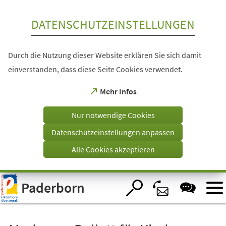
Inhalt anspringen
DATENSCHUTZEINSTELLUNGEN
Durch die Nutzung dieser Website erklären Sie sich damit
einverstanden, dass diese Seite Cookies verwendet.
(Öffnet
Mehr Infos
in
einem
Nur notwendige Cookies
neuen
Tab)
Datenschutzeinstellungen anpassen
Alle Cookies akzeptieren
Visuelle
Paderborn
Assistenzsoftware
öffnen.