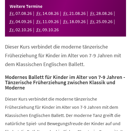
einem
Weitere Termine
neuen
Fr
,
07
.
08
.
26
Fr
,
14
.
08
.
26
Fr
,
21
.
08
.
26
Fr
,
28
.
08
.
26
Tab)
Fr
,
04
.
09
.
26
Fr
,
11
.
09
.
26
Fr
,
18
.
09
.
26
Fr
,
25
.
09
.
26
Fr
,
02
.
10
.
26
Fr
,
09
.
10
.
26
Dieser Kurs verbindet die moderne tänzerische
Früherziehung für Kinder im Alter von 7-9 Jahren mit
dem Klassischen Englischen Ballett.
Modernes Ballett für Kinder im Alter von 7-9 Jahren -
Tänzerische Früherziehung zwischen Klassik und
Moderne
Dieser Kurs verbindet die moderne tänzerische
Früherziehung für Kinder im Alter von 7-9 Jahren mit dem
Klassischen Englischen Ballett. Der moderne Tanz greift die
natürliche Spiel- und Bewegungsfreude der Kinder auf und