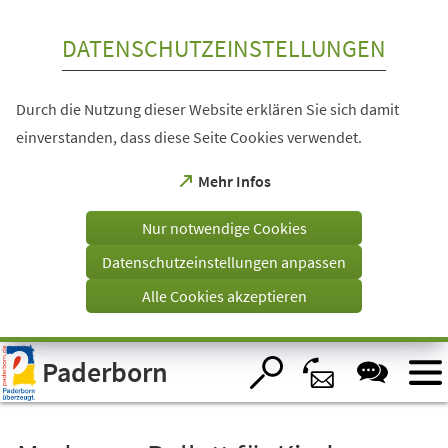
Inhalt anspringen
DATENSCHUTZEINSTELLUNGEN
Durch die Nutzung dieser Website erklären Sie sich damit
einverstanden, dass diese Seite Cookies verwendet.
(Öffnet
Mehr Infos
in
einem
Nur notwendige Cookies
neuen
Tab)
Datenschutzeinstellungen anpassen
Alle Cookies akzeptieren
Visuelle
Paderborn
Assistenzsoftware
öffnen.