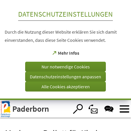
Inhalt anspringen
DATENSCHUTZEINSTELLUNGEN
Durch die Nutzung dieser Website erklären Sie sich damit
einverstanden, dass diese Seite Cookies verwendet.
(Öffnet
Mehr Infos
in
einem
Nur notwendige Cookies
neuen
Tab)
Datenschutzeinstellungen anpassen
Alle Cookies akzeptieren
Visuelle
Paderborn
Assistenzsoftware
öffnen.