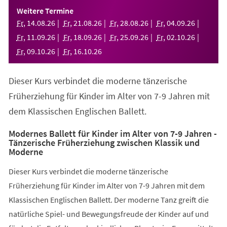
einem
Weitere Termine
neuen
Fr
,
14
.
08
.
26
Fr
,
21
.
08
.
26
Fr
,
28
.
08
.
26
Fr
,
04
.
09
.
26
Tab)
Fr
,
11
.
09
.
26
Fr
,
18
.
09
.
26
Fr
,
25
.
09
.
26
Fr
,
02
.
10
.
26
Fr
,
09
.
10
.
26
Fr
,
16
.
10
.
26
Dieser Kurs verbindet die moderne tänzerische
Früherziehung für Kinder im Alter von 7-9 Jahren mit
dem Klassischen Englischen Ballett.
Modernes Ballett für Kinder im Alter von 7-9 Jahren -
Tänzerische Früherziehung zwischen Klassik und
Moderne
Dieser Kurs verbindet die moderne tänzerische
Früherziehung für Kinder im Alter von 7-9 Jahren mit dem
Klassischen Englischen Ballett. Der moderne Tanz greift die
natürliche Spiel- und Bewegungsfreude der Kinder auf und