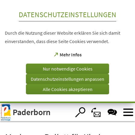
Inhalt anspringen
DATENSCHUTZEINSTELLUNGEN
Durch die Nutzung dieser Website erklären Sie sich damit
einverstanden, dass diese Seite Cookies verwendet.
(Öffnet
Mehr Infos
in
einem
Nur notwendige Cookies
neuen
Tab)
Datenschutzeinstellungen anpassen
Alle Cookies akzeptieren
Visuelle
Paderborn
Assistenzsoftware
öffnen.