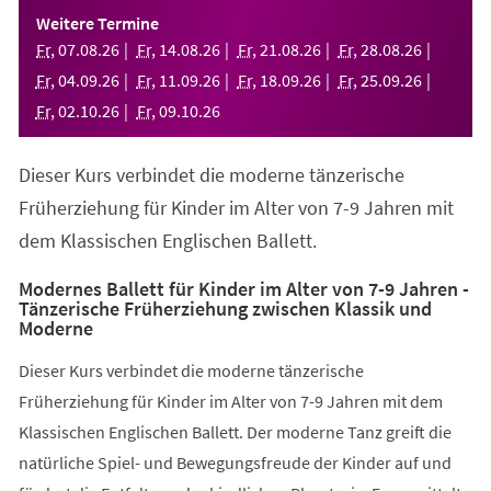
einem
Weitere Termine
neuen
Fr
,
07
.
08
.
26
Fr
,
14
.
08
.
26
Fr
,
21
.
08
.
26
Fr
,
28
.
08
.
26
Tab)
Fr
,
04
.
09
.
26
Fr
,
11
.
09
.
26
Fr
,
18
.
09
.
26
Fr
,
25
.
09
.
26
Fr
,
02
.
10
.
26
Fr
,
09
.
10
.
26
Dieser Kurs verbindet die moderne tänzerische
Früherziehung für Kinder im Alter von 7-9 Jahren mit
dem Klassischen Englischen Ballett.
Modernes Ballett für Kinder im Alter von 7-9 Jahren -
Tänzerische Früherziehung zwischen Klassik und
Moderne
Dieser Kurs verbindet die moderne tänzerische
Früherziehung für Kinder im Alter von 7-9 Jahren mit dem
Klassischen Englischen Ballett. Der moderne Tanz greift die
natürliche Spiel- und Bewegungsfreude der Kinder auf und