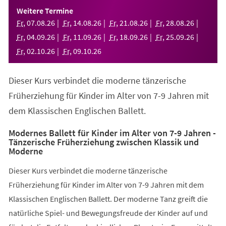
einem
Weitere Termine
neuen
Fr
,
07
.
08
.
26
Fr
,
14
.
08
.
26
Fr
,
21
.
08
.
26
Fr
,
28
.
08
.
26
Tab)
Fr
,
04
.
09
.
26
Fr
,
11
.
09
.
26
Fr
,
18
.
09
.
26
Fr
,
25
.
09
.
26
Fr
,
02
.
10
.
26
Fr
,
09
.
10
.
26
Dieser Kurs verbindet die moderne tänzerische
Früherziehung für Kinder im Alter von 7-9 Jahren mit
dem Klassischen Englischen Ballett.
Modernes Ballett für Kinder im Alter von 7-9 Jahren -
Tänzerische Früherziehung zwischen Klassik und
Moderne
Dieser Kurs verbindet die moderne tänzerische
Früherziehung für Kinder im Alter von 7-9 Jahren mit dem
Klassischen Englischen Ballett. Der moderne Tanz greift die
natürliche Spiel- und Bewegungsfreude der Kinder auf und