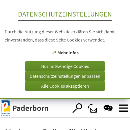
Inhalt anspringen
DATENSCHUTZEINSTELLUNGEN
Durch die Nutzung dieser Website erklären Sie sich damit
einverstanden, dass diese Seite Cookies verwendet.
(Öffnet
Mehr Infos
in
einem
Nur notwendige Cookies
neuen
Tab)
Datenschutzeinstellungen anpassen
Alle Cookies akzeptieren
Visuelle
Paderborn
Assistenzsoftware
öffnen.