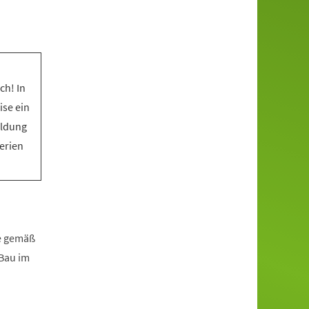
ch! In
ise ein
eldung
Ferien
fe gemäß
zBau im