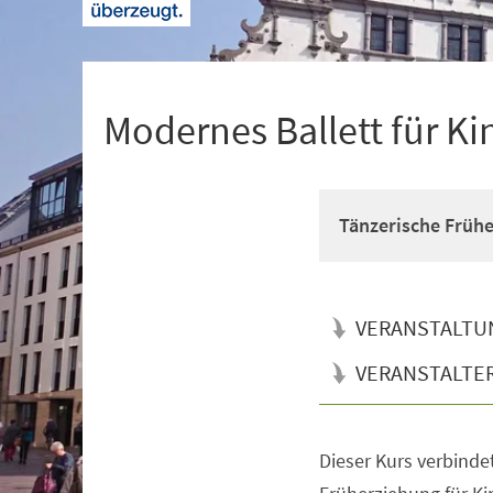
+
1
Modernes Ballett für Ki
Tänzerische Früh
VERANSTALTU
VERANSTALTE
Dieser Kurs verbinde
Veranstaltungsinformationen