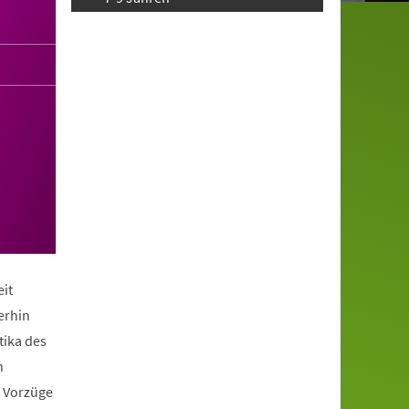
it
erhin
tika des
n
e Vorzüge