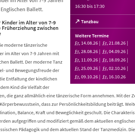
nder im Alter von 7-9 Jahren
16:30
bis
17:30
Englischen Ballett.
(Öffnet
Tanzbau
 Kinder im Alter von 7-9
e Früherziehung zwischen
in
e
einem
Weitere Termine
neuen
Fr
,
14
.
08
.
26
Fr
,
21
.
08
.
26
die moderne tänzerische
Tab)
Fr
,
28
.
08
.
26
Fr
,
04
.
09
.
26
r im Alter von 7-9 Jahren mit
Fr
,
11
.
09
.
26
Fr
,
18
.
09
.
26
chen Ballett. Der moderne Tanz
Fr
,
25
.
09
.
26
Fr
,
02
.
10
.
26
piel- und Bewegungsfreude der
Fr
,
09
.
10
.
26
Fr
,
16
.
10
.
26
die Entfaltung der kindlichen
 dem Kind die Vielfalt der
, die ganz allmählich eine tänzerische Form annehmen. Mit der Ze
 Körperbewusstsein, dass zur Persönlichkeitsbildung beiträgt. Weit
ination, Balance, Kraft und Beweglichkeit geschult. Die Charakteris
werden aufgegriffen und modifiziert gemäß dem aktuellen englische
össischen Pädagogik und dem aktuellen Stand der Tanzmedizin. Di