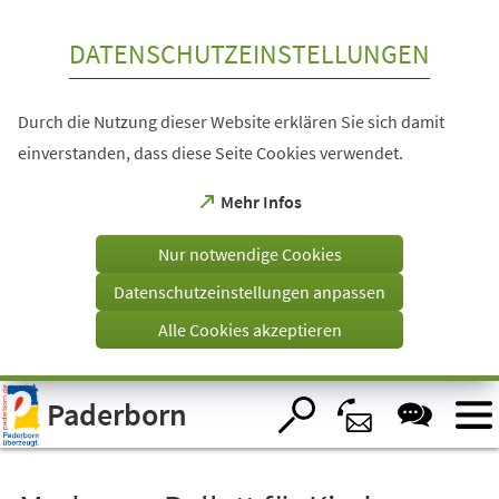
Inhalt anspringen
DATENSCHUTZEINSTELLUNGEN
Durch die Nutzung dieser Website erklären Sie sich damit
einverstanden, dass diese Seite Cookies verwendet.
(Öffnet
Mehr Infos
in
einem
Nur notwendige Cookies
neuen
Tab)
Datenschutzeinstellungen anpassen
Alle Cookies akzeptieren
Visuelle
Paderborn
Assistenzsoftware
öffnen.