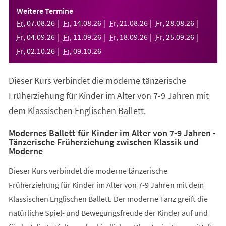
einem
Weitere Termine
neuen
Fr
,
07
.
08
.
26
Fr
,
14
.
08
.
26
Fr
,
21
.
08
.
26
Fr
,
28
.
08
.
26
Tab)
Fr
,
04
.
09
.
26
Fr
,
11
.
09
.
26
Fr
,
18
.
09
.
26
Fr
,
25
.
09
.
26
Fr
,
02
.
10
.
26
Fr
,
09
.
10
.
26
Dieser Kurs verbindet die moderne tänzerische
Früherziehung für Kinder im Alter von 7-9 Jahren mit
dem Klassischen Englischen Ballett.
Modernes Ballett für Kinder im Alter von 7-9 Jahren -
Tänzerische Früherziehung zwischen Klassik und
Moderne
Dieser Kurs verbindet die moderne tänzerische
Früherziehung für Kinder im Alter von 7-9 Jahren mit dem
Klassischen Englischen Ballett. Der moderne Tanz greift die
natürliche Spiel- und Bewegungsfreude der Kinder auf und