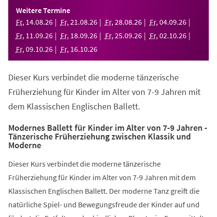
einem
Weitere Termine
neuen
Fr
,
14
.
08
.
26
Fr
,
21
.
08
.
26
Fr
,
28
.
08
.
26
Fr
,
04
.
09
.
26
Tab)
Fr
,
11
.
09
.
26
Fr
,
18
.
09
.
26
Fr
,
25
.
09
.
26
Fr
,
02
.
10
.
26
Fr
,
09
.
10
.
26
Fr
,
16
.
10
.
26
Dieser Kurs verbindet die moderne tänzerische
Früherziehung für Kinder im Alter von 7-9 Jahren mit
dem Klassischen Englischen Ballett.
Modernes Ballett für Kinder im Alter von 7-9 Jahren -
Tänzerische Früherziehung zwischen Klassik und
Moderne
Dieser Kurs verbindet die moderne tänzerische
Früherziehung für Kinder im Alter von 7-9 Jahren mit dem
Klassischen Englischen Ballett. Der moderne Tanz greift die
natürliche Spiel- und Bewegungsfreude der Kinder auf und