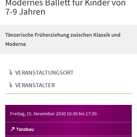
Modernes Ballett für Kinder von
7-9 Jahren
Tänzerische Früherziehung zwischen Klassik und
Moderne
VERANSTALTUNGSORT
VERANSTALTER
Veranstaltungsinformationen
Freitag, 15. November 2030
16:30
bis
17:30
(Öffnet
Tanzbau
in