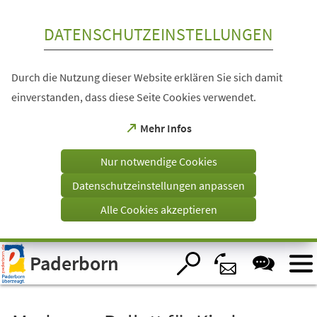
Inhalt anspringen
DATENSCHUTZEINSTELLUNGEN
Durch die Nutzung dieser Website erklären Sie sich damit
einverstanden, dass diese Seite Cookies verwendet.
(Öffnet
Mehr Infos
in
einem
Nur notwendige Cookies
neuen
Tab)
Datenschutzeinstellungen anpassen
Alle Cookies akzeptieren
Visuelle
Paderborn
Assistenzsoftware
öffnen.