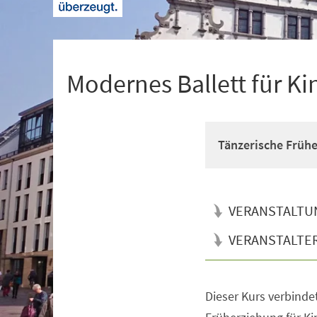
+
1
Modernes Ballett für Ki
Tänzerische Früh
VERANSTALTU
VERANSTALTE
Dieser Kurs verbinde
Veranstaltungsinformationen