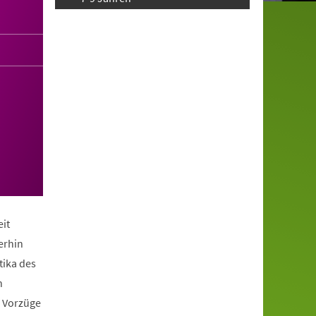
it
erhin
tika des
n
e Vorzüge