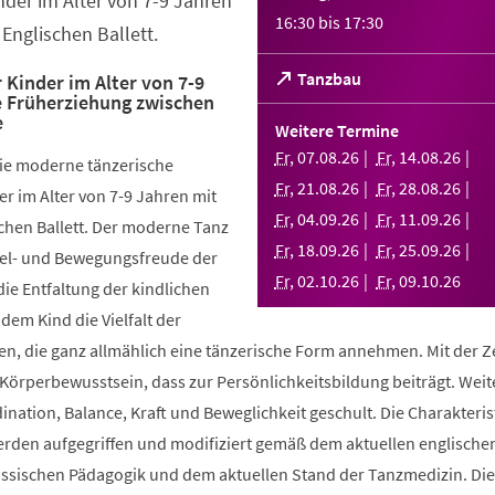
nder im Alter von 7-9 Jahren
16:30
bis
17:30
Englischen Ballett.
(Öffnet
Tanzbau
 Kinder im Alter von 7-9
e Früherziehung zwischen
in
e
einem
Weitere Termine
neuen
Fr
,
07
.
08
.
26
Fr
,
14
.
08
.
26
die moderne tänzerische
Tab)
Fr
,
21
.
08
.
26
Fr
,
28
.
08
.
26
r im Alter von 7-9 Jahren mit
Fr
,
04
.
09
.
26
Fr
,
11
.
09
.
26
chen Ballett. Der moderne Tanz
Fr
,
18
.
09
.
26
Fr
,
25
.
09
.
26
piel- und Bewegungsfreude der
Fr
,
02
.
10
.
26
Fr
,
09
.
10
.
26
die Entfaltung der kindlichen
 dem Kind die Vielfalt der
, die ganz allmählich eine tänzerische Form annehmen. Mit der Ze
 Körperbewusstsein, dass zur Persönlichkeitsbildung beiträgt. Weit
ination, Balance, Kraft und Beweglichkeit geschult. Die Charakteris
werden aufgegriffen und modifiziert gemäß dem aktuellen englische
össischen Pädagogik und dem aktuellen Stand der Tanzmedizin. Di