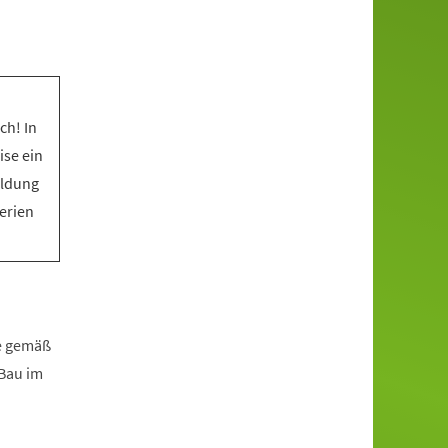
ch! In
ise ein
eldung
Ferien
fe gemäß
zBau im