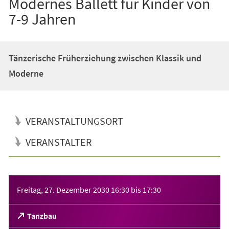
Modernes Ballett für Kinder von
7-9 Jahren
Tänzerische Früherziehung zwischen Klassik und
Moderne
VERANSTALTUNGSORT
VERANSTALTER
Veranstaltungsinformationen
Freitag, 27. Dezember 2030
16:30
bis
17:30
(Öffnet
Tanzbau
in