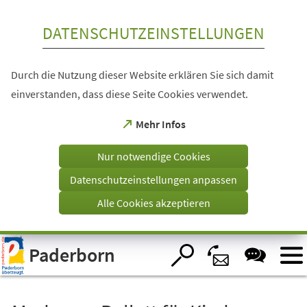
Inhalt anspringen
DATENSCHUTZEINSTELLUNGEN
Durch die Nutzung dieser Website erklären Sie sich damit
einverstanden, dass diese Seite Cookies verwendet.
(Öffnet
Mehr Infos
in
einem
Nur notwendige Cookies
neuen
Tab)
Datenschutzeinstellungen anpassen
Alle Cookies akzeptieren
Visuelle
Paderborn
Assistenzsoftware
öffnen.