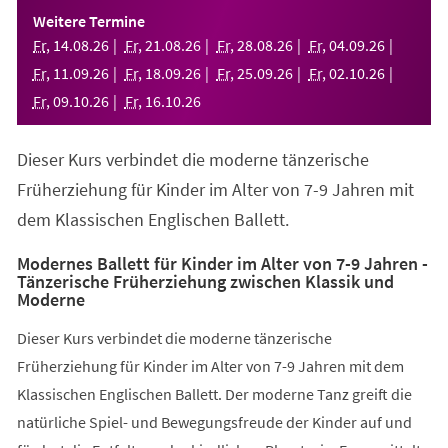
einem
Weitere Termine
neuen
Fr
,
14
.
08
.
26
Fr
,
21
.
08
.
26
Fr
,
28
.
08
.
26
Fr
,
04
.
09
.
26
Tab)
Fr
,
11
.
09
.
26
Fr
,
18
.
09
.
26
Fr
,
25
.
09
.
26
Fr
,
02
.
10
.
26
Fr
,
09
.
10
.
26
Fr
,
16
.
10
.
26
Dieser Kurs verbindet die moderne tänzerische
Früherziehung für Kinder im Alter von 7-9 Jahren mit
dem Klassischen Englischen Ballett.
Modernes Ballett für Kinder im Alter von 7-9 Jahren -
Tänzerische Früherziehung zwischen Klassik und
Moderne
Dieser Kurs verbindet die moderne tänzerische
Früherziehung für Kinder im Alter von 7-9 Jahren mit dem
Klassischen Englischen Ballett. Der moderne Tanz greift die
natürliche Spiel- und Bewegungsfreude der Kinder auf und