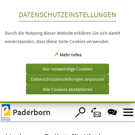
Inhalt anspringen
DATENSCHUTZEINSTELLUNGEN
Durch die Nutzung dieser Website erklären Sie sich damit
einverstanden, dass diese Seite Cookies verwendet.
(Öffnet
Mehr Infos
in
einem
Nur notwendige Cookies
neuen
Tab)
Datenschutzeinstellungen anpassen
Alle Cookies akzeptieren
Visuelle
Paderborn
Assistenzsoftware
öffnen.