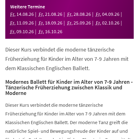
einem
Weitere Termine
neuen
Fr
,
14
.
08
.
26
Fr
,
21
.
08
.
26
Fr
,
28
.
08
.
26
Fr
,
04
.
09
.
26
Tab)
Fr
,
11
.
09
.
26
Fr
,
18
.
09
.
26
Fr
,
25
.
09
.
26
Fr
,
02
.
10
.
26
Fr
,
09
.
10
.
26
Fr
,
16
.
10
.
26
Dieser Kurs verbindet die moderne tänzerische
Früherziehung für Kinder im Alter von 7-9 Jahren mit
dem Klassischen Englischen Ballett.
Modernes Ballett für Kinder im Alter von 7-9 Jahren -
Tänzerische Früherziehung zwischen Klassik und
Moderne
Dieser Kurs verbindet die moderne tänzerische
Früherziehung für Kinder im Alter von 7-9 Jahren mit dem
Klassischen Englischen Ballett. Der moderne Tanz greift die
natürliche Spiel- und Bewegungsfreude der Kinder auf und